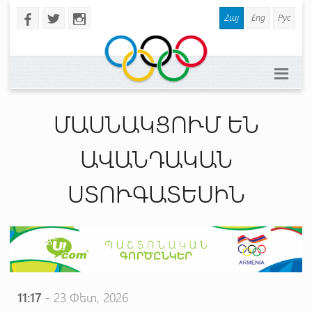
Հայ
Eng
Рус
b
a
x
ՄԱՍՆԱԿՑՈՒՄ ԵՆ
ԱՎԱՆԴԱԿԱՆ
ՍՏՈՒԳԱՏԵՍԻՆ
11:17
- 23 Փետ, 2026