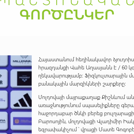
Հայաստանում հեղինակավոր ձյուդոիս
հրազդանցի Վահե Աղասյանն է / 60 կգ
ղեկավարությամբ: Ֆիզկուլտարային մա
բանակային մարզիկների շարքերը:
Մոլդովայի մայրաքաղաք Քիշնևում ա
առաջնությունում սպասելիքները գեր
հաջորդաբար ծնկի բերեց բուլղարաց
Բարոսոյին, մոլդովացի Վլադիմիր Իակ
եզրափակիչում ՝ վրացի Մատե Գոգոբե