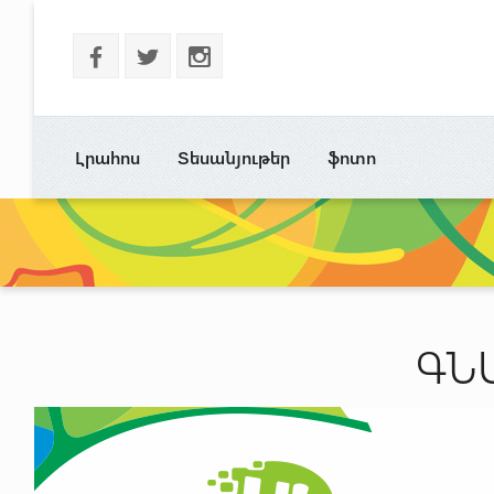
b
a
x
Լրահոս
Տեսանյութեր
ֆոտո
ԳՆ