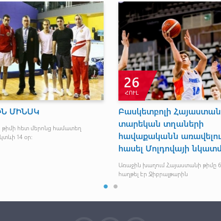
26
ՀՈՒԼ
Ն ՄԻՆՍԿ
Բասկետբոլի Հայաստանի
տարեկան տղաների
ր թիմի հետ մերոնց համատեղ
հավաքականն առավելու
կտևի 14 օր։
հասել Մոլդովայի նկատ
Առաջին խաղում Հայաստանի թիմը 6
հաղթել էր Ջիբրալթարին