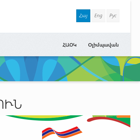
Հայ
Eng
Рус
ՀԱՕԿ
Օլիմպավան
ՈՒՆ