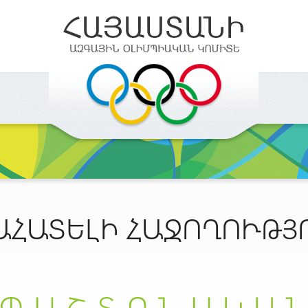
ԱՀԱՏԵԼԻ ՀԱՋՈՂՈՒԹՅ