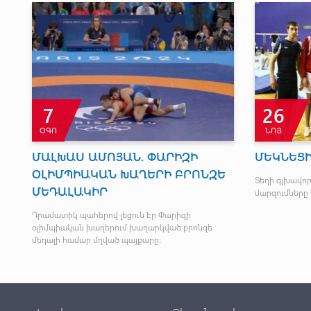
7
26
ՕԳՈ
ՆՈՅ
ՄԱԼԽԱՍ ԱՄՈՅԱՆ. ՓԱՐԻԶԻ
ՄԵԿՆԵՑԻ
ՕԼԻՄՊԻԱԿԱՆ ԽԱՂԵՐԻ ԲՐՈՆԶԵ
Տեղի գլխավո
ՄԵԴԱԼԱԿԻՐ
մարզումները 
տի
Դրամատիկ պահերով լեցուն էր Փարիզի
օլիմպիական խաղերում խաղարկված բրոնզե
մեդալի համար մղված պայքարը: