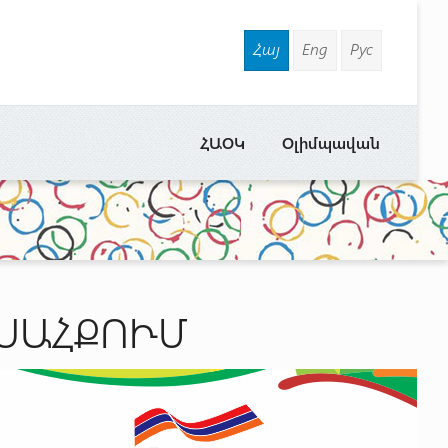
Հայ
Eng
Рус
ՀԱՕԿ
Օլիմպավան
ԱՍԱՀՔՈՒՄ