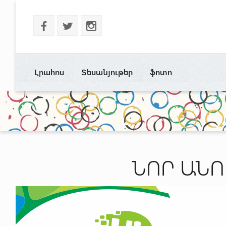
b
a
x
Լրահոս
Տեսանյութեր
ֆոտո
ՆՈՐ ԱՆՈ