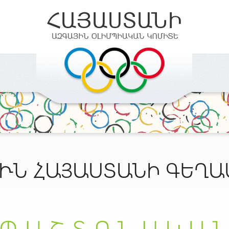
ՒՆ ՀԱՅԱՍՏԱՆԻ ԳԵՂ