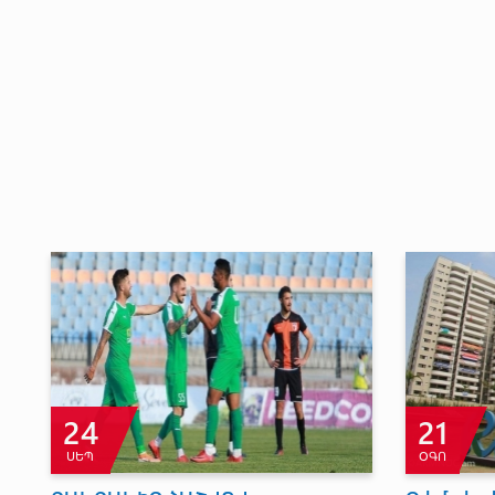
24
21
ՍԵՊ
ՕԳՈ