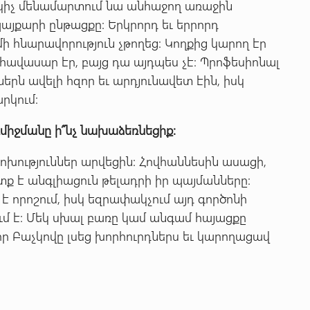
ակիչ մենամարտում նա անհաջող առաջին
յքարի ընթացքը: Երկրորդ եւ երրորդ
ի հնարավորություն չթողեց: Կողքից կարող էր
 հավասար էր, բայց դա այդպես չէ: Պրոֆեսիոնալ
երն ավելի հզոր եւ արդյունավետ էին, իսկ
րկում:
դմիջմանը
ի՞նչ
նախաձեռնեցիք:
ություններ արվեցին: Հովհաննեսին ասացի,
տք է անգլիացուն թելադրի իր պայմանները:
է որոշում, իսկ եզրափակչում այդ գործոնի
ւմ է: Մեկ սխալ բառը կամ անգամ հայացքը
 որ Բաչկովը լսեց խորհուրդներս եւ կարողացավ