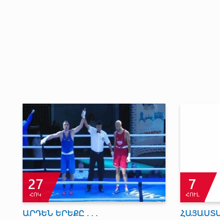
30
13
ՀՈՒՆ
ՄԱՐ
Մինսկ-2019․ Արթուր
ԱԱ. Հա