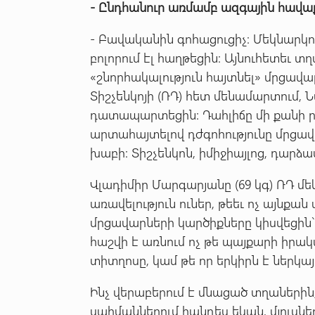
-
Ընդհանուր
առմամբ
ազգային
հավա
- Բավականին գոհացուցիչ: Մեկնարկ
բոլորում էլ հաղթեցին: Այնուհետեւ տ
«շնորհակալություն հայտնել» մրցավա
Տիշչենկոյի (ՌԴ) հետ մենամարտում,
դատապարտեցին: Դահլիճը մի քանի րո
արտահայտելով դժգոհությունը մրցավ
խաբի: Տիշչենկոն, իմիջիայլոց, դարձ
Վլադիմիր Մարգարյանը (69 կգ) ՌԴ մե
առավելություն ուներ, թեեւ ոչ այնքան
մրցավարների կարծիքները կիսվեցին` 2
հաշվի է առնում ոչ թե պայքարի իրակ
տիտղոսը, կամ թե որ երկիրն է ներկայ
Ինչ վերաբերում է մնացած տղաներին,
սահմաններում հանդես եկան, մյուսն