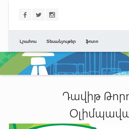
b
a
x
Լրահոս
Տեսանյութեր
ֆոտո
Դավիթ Թորո
Օլիմպավա