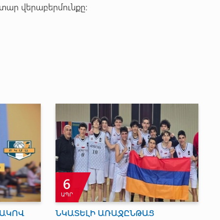
տար վերաբերմունքը:
11
ՄԱՐ
 անվան
ՄՐՑԱԳՈՐԳԵՐԻ ՀԱՋՈՐԴ