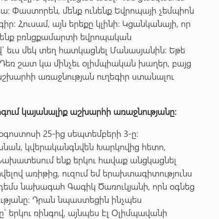
ա: Փաստորեն, մենք ունենք Եվրոպայի չեմպիոն
իր: Հուսամ, այն երեքը կլինի: Կցանկանայի, որ
իմենք բռնցքամարտի եվրոպական
վ` եւս մեկ տեղ հատկացնել Մանասյանին: Եթե
: Դեռ շատ կա մինչեւ օլիմպիական խաղեր, բայց
աշխարհի առաջնության ուղեգիր ստանալու
րգում
կայանալիք
աշխարհի
առաջնությանը:
օգոստոսի 25-ից սեպտեմբերի 3-ը:
ան, կվերականգնվեն Խարկովից հետո,
 Նախատեսում ենք երկու հավաք անցկացնել
վելով առիթից, ուզում եմ երախտագիտությունս
 դեմս նախագահ Գագիկ Ծառուկյանի, որն օգնեց
ւթյանը: Դրան նպաստեցին ինչպես
 երկու ռինգով, այնպես էլ Օլիմպավանի