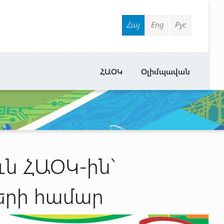
Հայ
Eng
Рус
ՀԱՕԿ
Օլիմպավան
ւն ՀԱՕԿ-ին`
երի համար