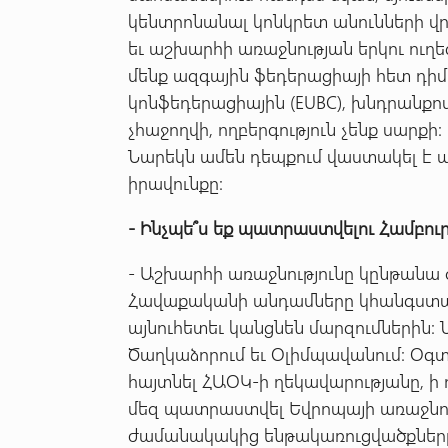
կենտրոնանալ կոնկրետ անունների վր
եւ աշխարհի առաջնության երկու ուղեգ
մենք ազգային ֆեդերացիայի հետ դ
կոնֆեդերացիային (EUBC), խնդրանքո
չհաջողվի, ողբերգություն չենք սարքի
Նարեկն ամեն դեպքում վաստակել է 
իրավունքը:
-
Ինչպե՞ս
եք
պատրաստվելու
Համբու
- Աշխարհի առաջնությունը կընթանա 
Հավաքականի անդամները կհանգստան
այնուհետեւ կանցնեն մարզումներին:
Ծաղկաձորում եւ Օլիմպավանում: Օգտ
հայտնել ՀԱՕԿ-ի ղեկավարությանը, ի
մեզ պատրաստվել Եվրոպայի առաջնո
ժամանակակից ենթակառուցվածքները`