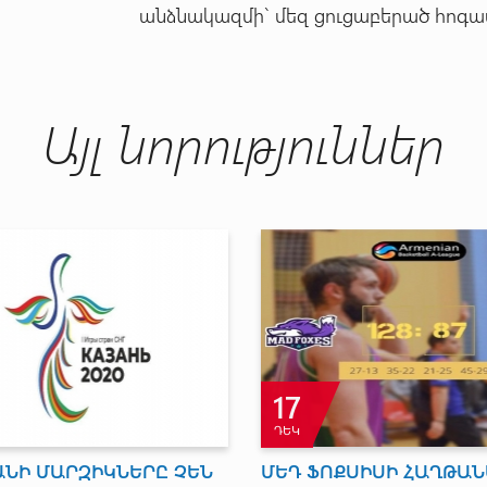
անձնակազմի` մեզ ցուցաբերած հոգա
Այլ նորություններ
5
ՀՈԿ
յաստան - Վրաստան՝ 2:2
Ստեփան Սարգսյանի