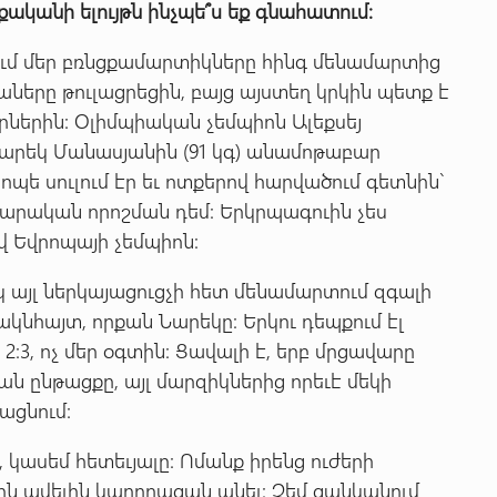
քականի
ելույթն
ինչպե՞ս
եք
գնահատում:
ում մեր բռնցքամարտիկները հինգ մենամարտից
ղաները թուլացրեցին, բայց այստեղ կրկին պետք է
րներին: Օլիմպիական չեմպիոն Ալեքսեյ
 Նարեկ Մանասյանին (91 կգ) անամոթաբար
պե սուլում էր եւ ոտքերով հարվածում գետնին`
արական որոշման դեմ: Երկրպագուին չես
ավ Եվրոպայի չեմպիոն:
կ այլ ներկայացուցչի հետ մենամարտում զգալի
 ակնհայտ, որքան Նարեկը: Երկու դեպքում էլ
:3, ոչ մեր օգտին: Ցավալի է, երբ մրցավարը
ան ընթացքը, այլ մարզիկներից որեւէ մեկի
ացնում:
 կասեմ հետեւյալը: Ոմանք իրենց ուժերի
երն ավելին կարողացան անել: Չեմ ցանկանում