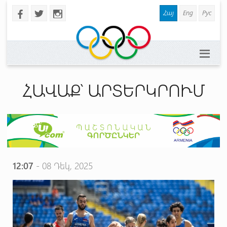
Հայ
Eng
Рус
b
a
x
ՀԱՎԱՔ՝ ԱՐՏԵՐԿՐՈՒՄ
12:07
- 08 Դեկ, 2025