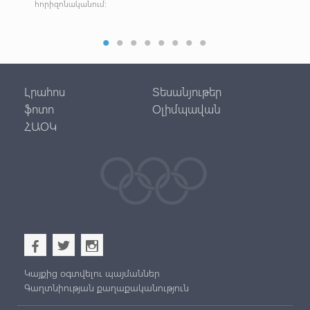
փ
հորիզոնականում։
Լրահոս
Տեսանյութեր
ֆոտո
Օլիմպավան
ՀԱՕԿ
b
a
x
Կայքից օգտվելու պայմաններ
Գաղտնիության քաղաքականություն