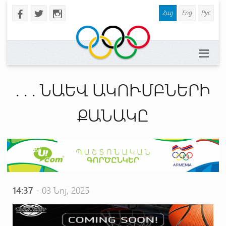
Հայ
Eng
Рус
b
a
x
. . . ՆԱԵՎ ԱԿՈՒՄԲՆԵՐԻ
ՔԱՆԱԿԸ
14:37
- 03 Նոյ, 2025