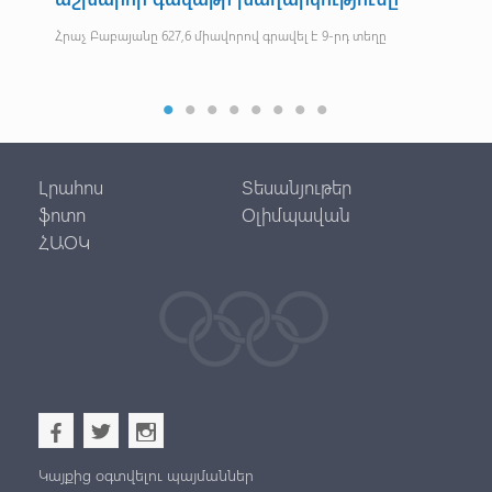
Կիս
ան
Հրաչ Բաբայանը 627,6 միավորով գրավել է 9-րդ տեղը
Լրահոս
Տեսանյութեր
ֆոտո
Օլիմպավան
ՀԱՕԿ
b
a
x
Կայքից օգտվելու պայմաններ