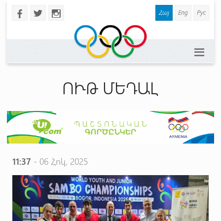
Հայ
Eng
Рус
b
a
x
ՈՒԹ ՄԵԴԱԼ
11:37
- 06 Հոկ, 2025