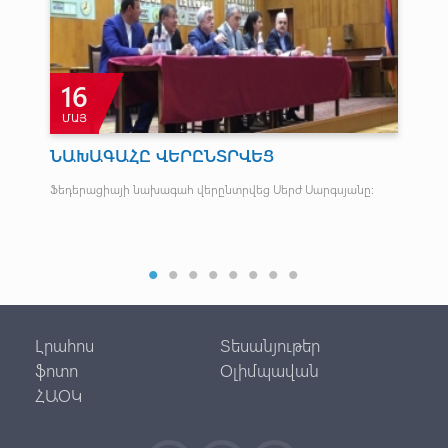
16
ՄԱՅ
Հ
ՆԱԽԱԳԱՀԸ ՎԵՐԸՆՏՐՎԵՑ
Մա
Հա
Ֆեդերացիայի նախագահ վերընտրվեց Սերժ Սարգսյանը:
Կու
Գեւ
ակա
Լրահոս
Տեսանյութեր
ֆոտո
Օլիմպավան
ՀԱՕԿ