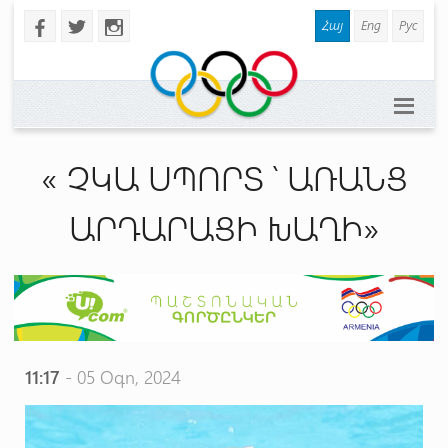
Հայ
Eng
Рус
b
a
x
« ՉԿԱ ՍՊՈՐՏ ՝ ԱՌԱՆՑ
ԱՐԴԱՐԱՑԻ ԽԱՂԻ»
11:17
- 05 Օգո, 2024