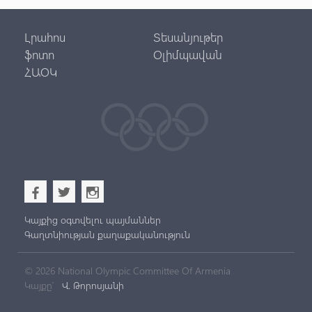
Լրահոս
Տեսանյութեր
ֆոտո
Օլիմպավան
ՀԱՕԿ
b
a
x
Կայքից օգտվելու պայմաններ
Գաղտնիության քաղաքականություն
© 2026 National Olympic Committee Of Armenia
Կայքը՝
Վ. Թորոսյանի