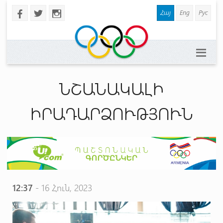
Հայ
Eng
Рус
b
a
x
ՆՇԱՆԱԿԱԼԻ
ԻՐԱԴԱՐՁՈՒԹՅՈՒՆ
12:37
- 16 Հուն, 2023