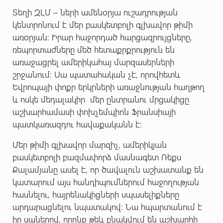
Տեղի ԶԼՄ – ների ամենօրյա ուշադրության
կենտրոնում է մեր բասկետբոլի գլխավոր թիմի
առօրյան: Իրար հաջորդած հարցազրույցները,
ռեպորտաժները մեծ հետաքրքրություն են
առաջացրել ամերիկահայ մարզասերների
շրջանում: Սա պատահական չէ, որովհետև
Եվրոպայի փոքր երկրների առաջնության հաղթող
և ոսկե մեդալակիր մեր ընտրանու մրցակիցը
աշխարհամասի փոխչեմպիոն Ֆրանսիայի
պատկառազդու հավաքականն է:
Մեր թիմի գլխավոր մարզիչ, ամերիկյան
բասկետբոլի բազմափորձ մասնագետ Ռեքս
Քալամյանը ասել է, որ ծավալուն աշխատանք են
կատարում այս հանդիպումներում հաջողության
հասնելու, հայրենակիցների սպասելիքները
արդարացնելու նպատակով: Նա հպարտանում է
իր սաներով, որոնք թեև բնակվում են աշխարհի