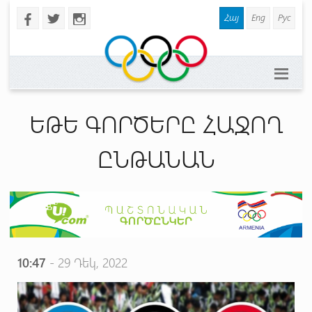
Հայ
Eng
Рус
b
a
x
ԵԹԵ ԳՈՐԾԵՐԸ ՀԱՋՈՂ
ԸՆԹԱՆԱՆ
10:47
- 29 Դեկ, 2022