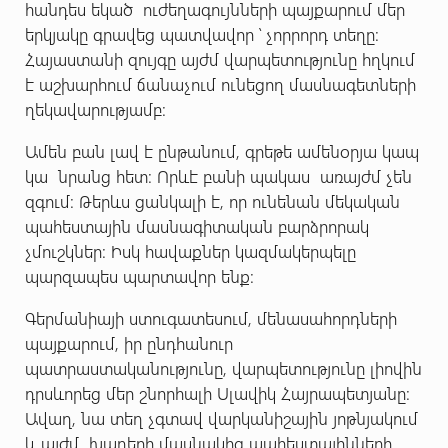
հանդես եկած ուժեղագույնների պայքարում մեր
երկյակը գրավեց պատվավոր ՝ չորրորդ տեղը:
Հայաստանի զույգը այժմ վարպետությունը հղկում
է աշխարհում ճանաչում ունեցող մասնագետների
ղեկավարությամբ:
Ամեն բան լավ է ընթանում, գրեթե ամենօրյա կապ
կա նրանց հետ: Որևէ բանի պակաս առայժմ չեն
զգում: Թերևս ցանկալի է, որ ունենան մեկական
պահեստային մասնագիտական բարձրորակ
չմուշկներ: Իսկ հավաքներ կազմակերպելը
պարզապես պարտավոր ենք:
Գերմանիայի ստուգատեսում, մենասահորդների
պայքարում, իր ընդհանուր
պատրաստականությունը, վարպետությունը լիովին
դրսևորեց մեր շնորհալի Սլավիկ Հայրապետյանը:
Ավաղ, նա տեղ չգտավ վարկանիշային յոթնյակում
և այժմ խաղերի մասնակից պահեստայինների