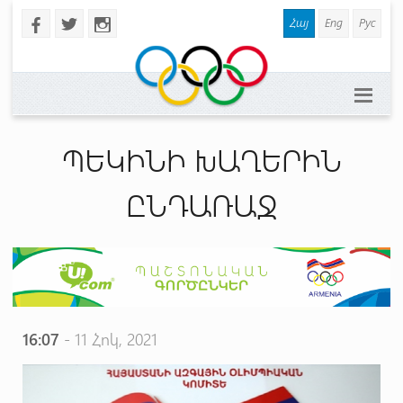
Հայ
Eng
Рус
b
a
x
ՊԵԿԻՆԻ ԽԱՂԵՐԻՆ
ԸՆԴԱՌԱՋ
16:07
- 11 Հոկ, 2021