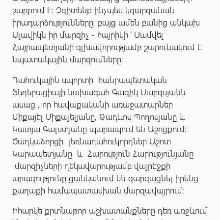
շարքում է: Չգիտենք ինչպես կզարգանան
իրադարձությունները, բայց ամեն բանից անկախ
Սլավիկն իր մարզիչ - հայրիկի ՝ Սամվել
Հայրապետյանի գլխավորությամբ շարունակում է
նպատակային մարզումները:
Դահուկային սպորտի հանրապետական
ֆեդերացիայի նախագահ Գագիկ Սարգսյանն
ասաց , որ հավաքականի առաջատարներ
Միքայել Միքայելյանը, Թադևոս Պողոսյանը և
Կատյա Գալստյանը պարապում են Աշոցքում:
Ծաղկաձորցի լեռնադահուկորդներ Աշոտ
Կարապետյանը և Հարություն Հարությունյանը
մարզիչների ղեկավարությամբ վայրէջքի
արագությունը ցանկանում են զարգացնել իրենց
քաղաքի համապատասխան մարզավայրում:
Իհարկե քրտնաթոր աշխատանքները դեռ առջևում