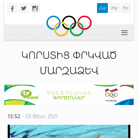
Հայ
Eng
Рус
b
a
x
ԿՈՐՍՏԻՑ ՓՐԿՎԱԾ
ՄԱՐԶԱՁԵՎ
13:52
- 03 Փետ, 2021