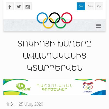
Հայ
Eng
Рус
b
a
x
ՏՈԿԻՈՅԻ ԽԱՂԵՐԸ
ԱՎԱՆԴԱԿԱՆԻՑ
ԿՏԱՐԲԵՐՎԵՆ
11:31
- 25 Մայ, 2020