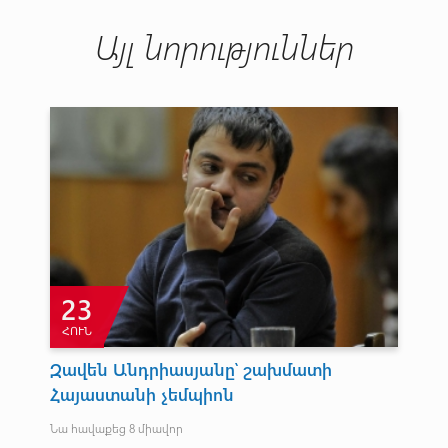
Այլ նորություններ
23
ՀՈՒՆ
Ն
Զավեն Անդրիասյանը՝ շախմատի
Ար
Հայաստանի չեմպիոն
ըն
մր
Նա հավաքեց 8 միավոր