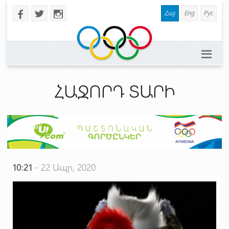
Հայ
Eng
Рус
b
a
x
ՀԱՋՈՐԴ ՏԱՐԻ
10:21
- 22 Ապր, 2020