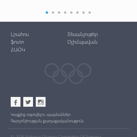
32-
Լրահոս
Տեսանյութեր
ֆոտո
Օլիմպավան
ՀԱՕԿ
b
a
x
Կայքից օգտվելու պայմաններ
Գաղտնիության քաղաքականություն
© 2026 National Olympic Committee Of Armenia