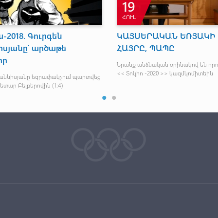
19
ՀՈՒԼ
2018. Գուրգեն
ԿԱՅՍԵՐԱԿԱՆ ԵՌՅԱԿԻ 
իսյանը՝ արծաթե
ՀԱՅՐԸ, ՊԱՊԸ
իր
Նրանք անձնական օրինակով են որո
<< Տոկիո -2020 >> կազմկոմիտեին
հաննիսյանը եզրափակչում պարտվեց
ետար Բելբերովին (1:4)