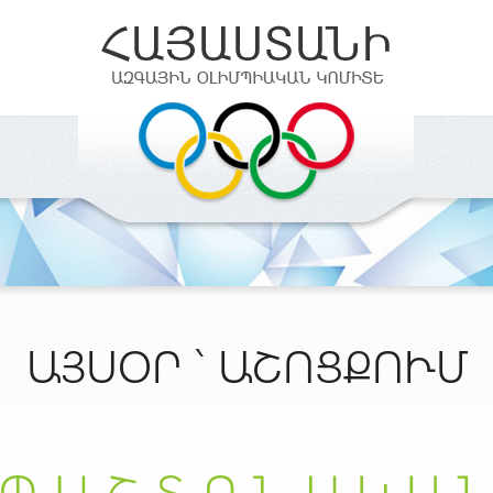
ԱՅՍՕՐ ` ԱՇՈՑՔՈՒՄ