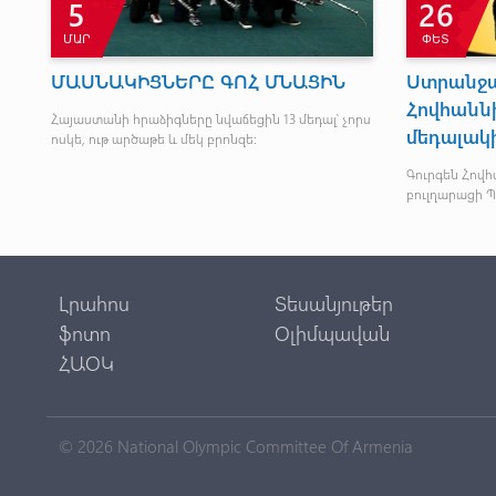
5
26
ՄԱՐ
ՓԵՏ
ՄԱՍՆԱԿԻՑՆԵՐԸ ԳՈՀ ՄՆԱՑԻՆ
Ստրանջա-
Հովհանն
Հայաստանի հրաձիգները նվաճեցին 13 մեդալ՝ չորս
մեդալակ
ոսկե, ութ արծաթե և մեկ բրոնզե:
Գուրգեն Հով
բուլղարացի Պ
Լրահոս
Տեսանյութեր
ֆոտո
Օլիմպավան
ՀԱՕԿ
© 2026 National Olympic Committee Of Armenia