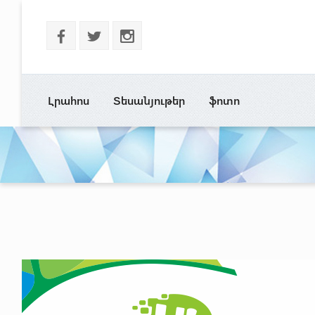
b
a
x
Լրահոս
Տեսանյութեր
ֆոտո