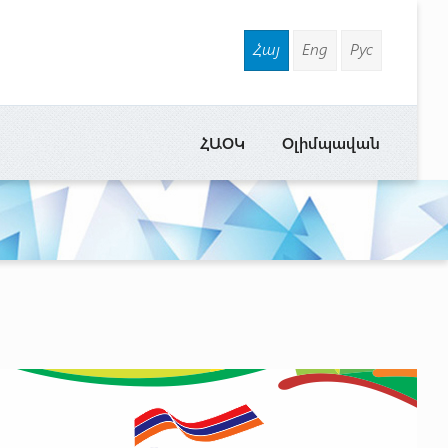
Հայ
Eng
Рус
ՀԱՕԿ
Օլիմպավան