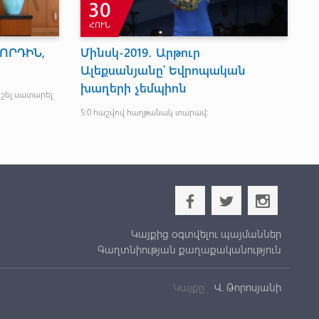
30
ՀՈՒՆ
ՈՐԴԻՆ,
Մինսկ-2019․ Արթուր
Ա
Ալեքսանյանը՝ Եվրոպական
Դ
խաղերի չեմպիոն
շել սատարել
Այ
5։0 հաշվով հաղթանակ տարավ:
b
a
x
Կայքից օգտվելու պայմաններ
Գաղտնիության քաղաքականություն
Կայքը՝
Վ. Թորոսյանի