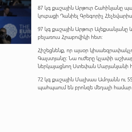
87 կգ քաշային Արթուր Շահինյանը պ
կուբացի Դանիել Գրեգորիչ Հեչեվարիա
97 կգ քաշային Արթուր Ալեքսանյանը և
բելառուս Հրաբովիկի հետ։
Հիշեցնենք, որ այսօր կիսաեզրափակչո
Գալստյանը։ Նա ուժերը կչափի աշխա
ներկայացնող Ստեփան Մարյանյանի 
72 կգ քաշային Մալխաս Ամոյանն ու 5
պահպաում են բրոնզե մեդալի համար