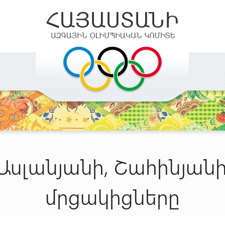
Ասլանյանի, Շահինյան
մրցակիցները