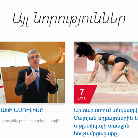
Այլ նորություններ
29
ՄԱՐ
ԻՐ ԵՆ ՆԱԵՎ
Հայ ձյուդոյիստները մեդալներ չեն
նվաճել Թբիլիսիի Գրան պրիում
. փետրվարի 6- 22-
Վրաստանի մայրաքաղաք Թբիլիսում ավարտվել է
Օլիմպիական խաղերի վարկանիշային Գրան պրին