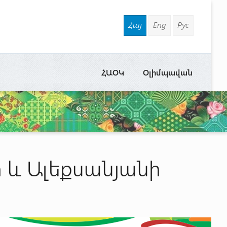
Հայ
Eng
Рус
ՀԱՕԿ
Օլիմպավան
ի և Ալեքսանյանի