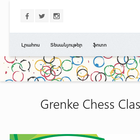
b
a
x
Լրահոս
Տեսանյութեր
ֆոտո
Grenke Сhess Сl