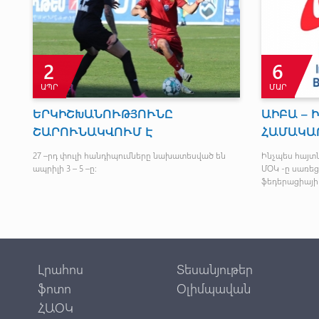
2
6
ԱՊՐ
ՄԱՐ
ԵՐԿԻՇԽԱՆՈՒԹՅՈՒՆԸ
ԱԻԲԱ – 
ՇԱՐՈՒՆԱԿՎՈՒՄ Է
ՀԱՄԱԿԱՐ
ոն
27 –րդ փուլի հանդիպումները նախատեսված են
Ինչպես հայտնի
ապրիլի 3 – 5 –ը:
ՄՕԿ -ը սառե
ֆեդերացիայի
Լրահոս
Տեսանյութեր
ֆոտո
Օլիմպավան
ՀԱՕԿ