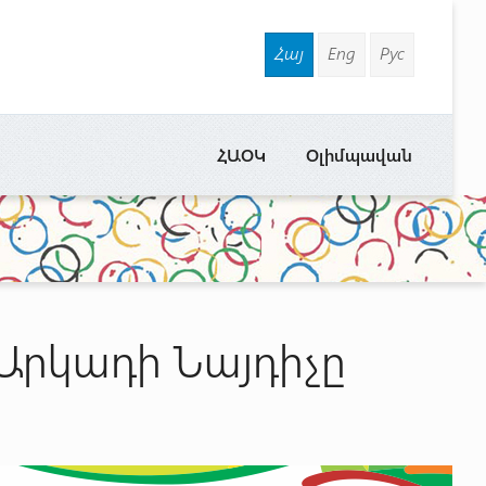
Հայ
Eng
Рус
ՀԱՕԿ
Օլիմպավան
ւ Արկադի Նայդիչը