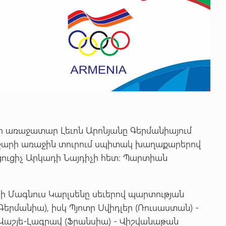
առաջատար Լեւոն Արոնյանը Գերմանիայում
րցաշարի առաջին տուրում սպիտակ խաղաքարերով
ցուցիչ Արկադի Նայդիչի հետ։ Պարտիան
ի Մագնուս Կարլսենը սեւերով պարտության
Գերմանիա), իսկ Պյոտր Սվիդլեր (Ռուսաստան) -
Վաշյե-Լագրավ (Ֆրանսիա) - Վիշվանաթան