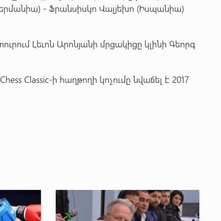
Գերմանիա) - Ֆրանսիսկո Վալյեխո (Իսպանիա)
տուրում Լեւոն Արոնյանի մրցակիցը կլինի Գեորգ
Сhess Сlassic-ի հաղթողի կոչումը նվաճել է 2017