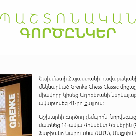
Շախմատի Հայաստանի հավաքականի 
մեկնարկած Grenke Сhess Сlassic մ
միավորը կիսեց Ադրբեջանի ներկայա
ավարտվեց 41-րդ քայլում:
Աշխարհի գործող չեմպիոն, նորվեգաց
մատնեց 14-ամյա Վինսենտ Կեյմերին (
Ֆաբիանո Կարուանա (ԱՄՆ), Մաքսիմ 