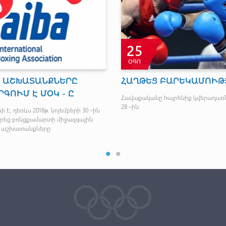
25
ՕԳՈ
Ի ԱՇԽԱՏԱՆՔՆԵՐԸ
ՀԱՂԹԵՑ ԲԱՐԵԿԱՄՈՒԹ
ԳՈՒՄ Է ՄՕԿ - Ը
Հավաքականը հայրենիք կվերադառ
28 –ին։
 է, դեռևս 2018թ. նոյեմբերի 30 –ին
ցրեց բռնցքամարտի միջազգային
 աշխատանքները: