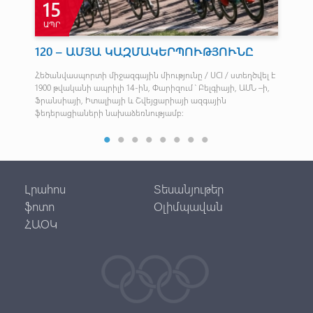
15
ԱՊՐ
Հ
120 – ԱՄՅԱ ԿԱԶՄԱԿԵՐՊՈՒԹՅՈՒՆԸ
Կմ
մ
Հեծանվասպորտի միջազգային միությունը / UCI / ստեղծվել է
1900 թվականի ապրիլի 14-ին, Փարիզում ՝ Բելգիայի, ԱՄՆ –ի,
Ֆրանսիայի, Իտալիայի և Շվեյցարիայի ազգային
ֆեդերացիաների նախաձեռնությամբ:
Լրահոս
Տեսանյութեր
ֆոտո
Օլիմպավան
ՀԱՕԿ