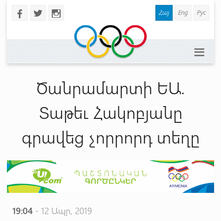
Հայ
Eng
Рус
b
a
x
Ծանրամարտի ԵԱ.
Տաթեւ Հակոբյանը
գրավեց չորրորդ տեղը
19:04
- 12 Ապր, 2019