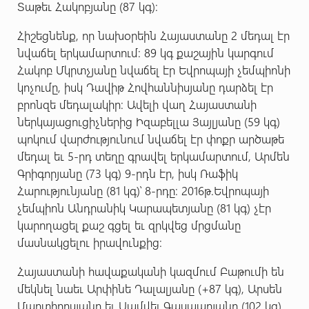
Տաթեւ Հակոբյանը (87 կգ):
Հիշեցնենք, որ նախօրեին Հայաստանը 2 մեդալ էր
նվաճել երկամարտում: 89 կգ քաշային կարգում
Հակոբ Մկրտչյանը նվաճել էր Եվրոպայի չեմպիոնի
կոչումը, իսկ Դավիթ Հովհաննիսյանը դարձել էր
բրոնզե մեդալակիր: Ավելի վաղ Հայաստանի
ներկայացուցիչներից Իզաբելլա Յայլյանը (59 կգ)
պոկում վարժությունում նվաճել էր փոքր արծաթե
մեդալ եւ 5-րդ տեղը գրավել երկամարտում, Արմեն
Գրիգորյանը (73 կգ) 9-րդն էր, իսկ Ռաֆիկ
Հարությունյանը (81 կգ)՝ 8-րդը: 2016թ.Եվրոպայի
չեմպիոն Անդրանիկ Կարապետյանը (81 կգ) չէր
կարողացել քաշ գցել եւ զրկվեց մրցմանը
մասնակցելու իրավունքից:
Հայաստանի հավաքականի կազմում Բաթումի են
մեկնել նաեւ Արփինե Դալալյանը (+87 կգ), Արսեն
Մարտիրոսյանը եւ Սամվել Գասպարյանը (102 կգ),