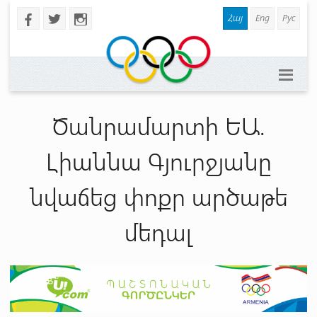
Հայ
Eng
Рус
b
a
x
Ծանրամարտի ԵԱ.
Լիաննա Գյուրջյանը
նվաճեց փոքր արծաթե
մեդալ