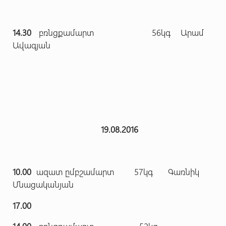
14.30
բռնցքամարտ 56կգ Արամ
Ավագյան
19.08.2016
10.00
ազատ ըմբշամարտ 57կգ Գառնիկ
Մնացականյան
17.00