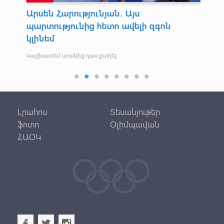
Արսեն Հարությունյան․ Այս
Օ
պարտությունից հետո ավելի զգոն
Ս
կլինեմ
Այդ
մակ
Կաշխատեմ սրանից դաս քաղել։
Լրահոս
Տեսանյութեր
ֆոտո
Օլիմպավան
ՀԱՕԿ
b
a
x