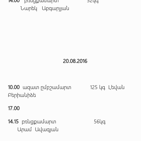
14.00
բռնցքամարտ 52կգ
Նարեկ Աբգարյյան
20.08.2016
10.00
ազատ ըմբշամարտ 125 կգ Լեվան
Բերիանիձե
17.00
14.15
բռնցքամարտ 56կգ
Արամ Ավագյան