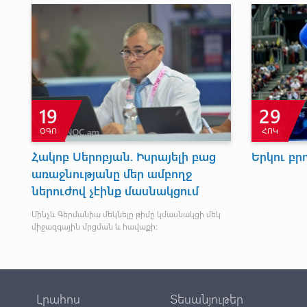
19
29
ՕԳՈ
ՀՈԿ
Հակոբ Սերոբյան. Իսրայելի բաց
Երկու բր
առաջնությանը մեր ամբողջ
ներուժով չէինք մասնակցում
ում
Մինչև Գերմանիա մեկնելը թիմը կմասնակցի մեկ
միջազգային մրցման և հավաքի:
Լրահոս
Տեսանյութեր