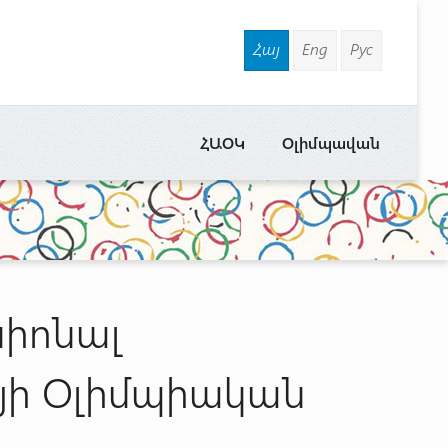
Հայ
Eng
Рус
ՀԱՕԿ
Օլիմպավան
սիոնալ
յի Օլիմպիական