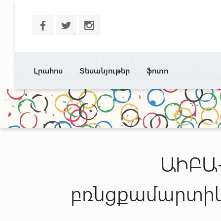
b
a
x
Լրահոս
Տեսանյութեր
ֆոտո
ԱԻԲԱ-
բռնցքամարտիկ