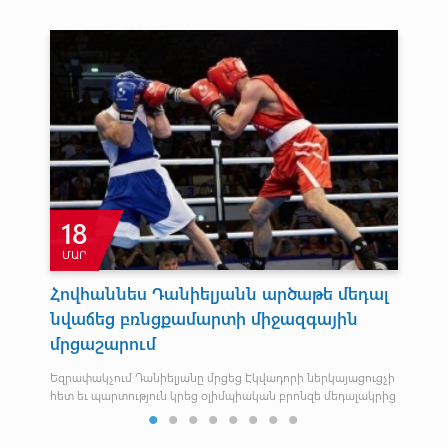
18
ՄԱՐ
Դ
Հովհաննես Դանիելյանն արծաթե մեդալ
Լ
նվաճեց բռնցքամարտի միջազգային
Հրա
մրցաշարում
Եզրափակչում Դանիելյանը մրցեց Էկվադորի ներկայացուցչի
հետ եւ պարտություն կրեց օլիմպիական բրոնզե մեդալակրից