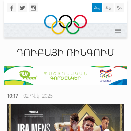
Հայ
Eng
Рус
b
a
x
ԴՈՒԲԱՅԻ ՌԻՆԳՈՒՄ
10:17
- 02 Դեկ, 2025