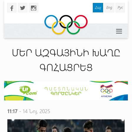
Հայ
Eng
Рус
b
a
x
ՄԵՐ ԱԶԳԱՅԻՆԻ ԽԱՂԸ
ԳՈՀԱՑՐԵՑ
11:17
- 14 Նոյ, 2025