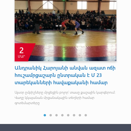
2
ՄԱՐ
Օ
Անդրանիկ Հարոյանի անվան ազատ ոճի
Ե
հուշամրցաշարն ընտրական է Մ 23
երը
Հայ
տարեկանների հավաքականի համար
Ան
Այսօր ըմբիշները մրցեցին բոլոր՝ տասը քաշային կարգերում։
Վաղը կկայանան մրցանակային տեղերի համար
գոտեմարտերը