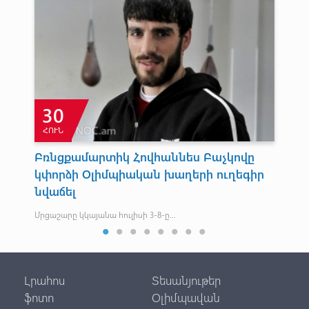
30
ՀՈՒՆ
Ա
Բռնցքամարտիկ Հովհաննես Բաչկովը
Ար
կփորձի Օլիմպիական խաղերի ուղեգիր
Ե
խ է
նվաճել
Արթ
բաց
Մրցաշարը կկայանա հուլիսի 3-8-ը...
Լրահոս
Տեսանյութեր
ֆոտո
Օլիմպավան