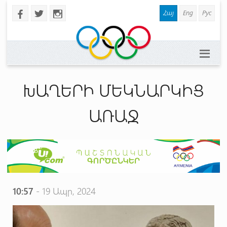
Հայ
Eng
Рус
b
a
x
ԽԱՂԵՐԻ ՄԵԿՆԱՐԿԻՑ
ԱՌԱՋ
10:57
- 19 Ապր, 2024