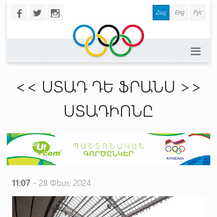
Հայ
Eng
Рус
b
a
x
<< ՍՏԱԴ ԴԵ ՖՐԱՆՍ >>
ՍՏԱԴԻՈՆԸ
11:07
- 28 Փետ, 2024