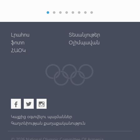
տե
Լրահոս
Տեսանյութեր
ֆոտո
Օլիմպավան
ՀԱՕԿ
b
a
x
Կայքից օգտվելու պայմաններ
Գաղտնիության քաղաքականություն
© 2026 National Olympic Committee Of Armenia