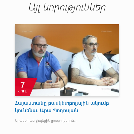
Այլ նորություններ
7
ՀՈՒԼ
Հ
Հայաստանը բասկետբոլային ակումբ
Ֆր
կունենա. Արա Պողոսյան
Մկ
Նրանք հանդիպեցին լրագողներին...
Կոտ
վազ
մրց