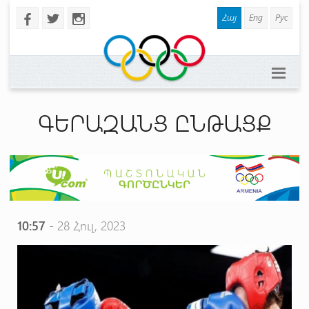
Հայ
Eng
Рус
b
a
x
ԳԵՐԱԶԱՆՑ ԸՆԹԱՑՔ
10:57
- 28 Հուլ, 2023