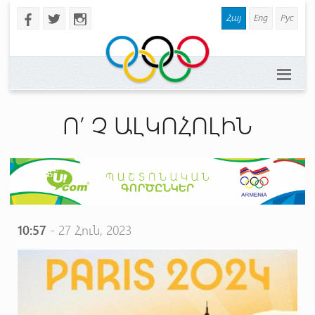
Հայ
Eng
Рус
b
a
x
Ո’ Չ ԱԼԿՈՀՈԼԻՆ
10:57
- 27 Հուն, 2023