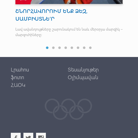
ՇՆՈՐՀԱՎՈՐՈՒՄ ԵՆՔ ՁԵԶ,
Պ
ՍԱՄԲԻՍՏՆԵ’Ր
են
Լավ ավանդույթները շարունակում են նաև մերօրյա մարզիկ –
Բա
մարզուհիները:
պատ
առա
Լրահոս
Տեսանյութեր
ֆոտո
Օլիմպավան
ՀԱՕԿ