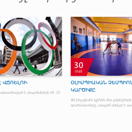
31
ՀՈՒԼ
ՆԻ
ԿԿԱՅԱՆԱՆ ՊԱՏԱՍԽԱՆ
ՀԱՆԴԻՊՈՒՄՆԵՐԸ
Մ
գ
րի օլիմպիական
Եվրոպայի ֆուտբոլի Կոնֆերենցիաների լիգայի
ել:
երկրորդ որակավորման փուլի ծրագրով այսօր . . .