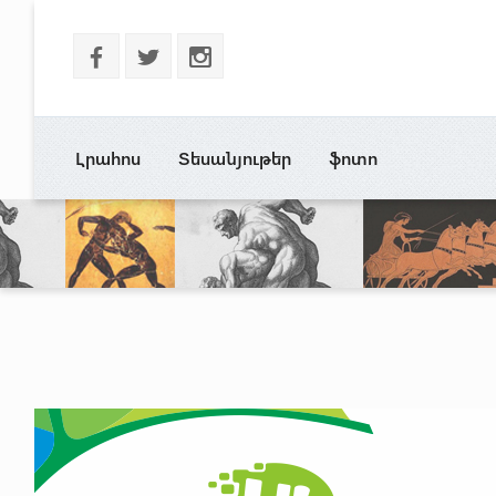
b
a
x
Լրահոս
Տեսանյութեր
ֆոտո