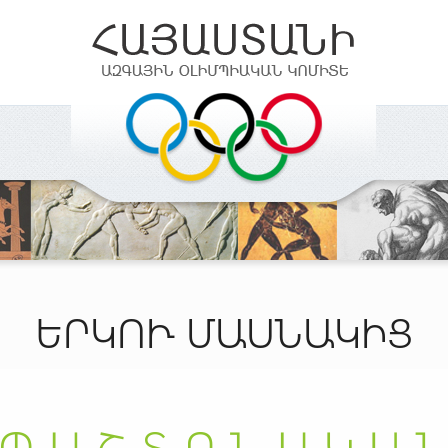
ԵՐԿՈՒ ՄԱՍՆԱԿԻՑ