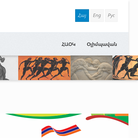
Հայ
Eng
Рус
ՀԱՕԿ
Օլիմպավան