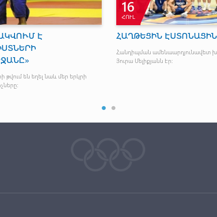
16
ՀՈՒԼ
ԱԿՎՈՒՄ Է
ՀԱՂԹԵՑԻՆ ԷՍՏՈՆԱՑԻ
ԻՍՏՆԵՐԻ
Հանդիպման ամենաարդյունավետ 
ՐՋԱՆԸ»
Յուրա Մելիքյանն էր:
 թվում են եղել նաև մեր երկրի
չները: