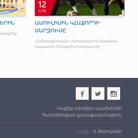
12
ՆՈՅ
ՆԵՐԻՆ
ԱՍՈՒԼԻՍԻՆ ԿՀԱՋՈՐԴԻ
Ո
ՄԱՐԶՈՒՄԸ
Չ
խաղացողը
«Հանրապետական» մարզադաշտում կկայանա
Ե
Հայաստան-Հունգարիա հանդիպումը։
մա
b
a
x
Կայքից օգտվելու պայմաններ
Գաղտնիության քաղաքականություն
Կայքը՝
Վ. Թորոսյանի