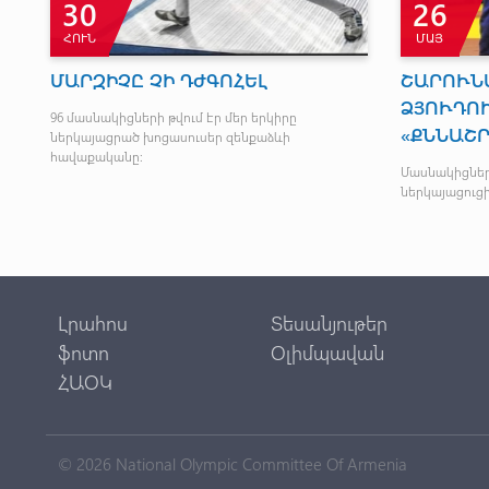
30
26
ՀՈՒՆ
ՄԱՅ
ՄԱՐԶԻՉԸ ՉԻ ԴԺԳՈՀԵԼ
ՇԱՐՈՒՆ
ՁՅՈՒԴՈ
96 մասնակիցների թվում էր մեր երկիրը
«ՔՆՆԱՇ
/
ներկայացրած խոցասուսեր զենքաձևի
հավաքականը:
Մասնակիցների
ներկայացուցի
Լրահոս
Տեսանյութեր
ֆոտո
Օլիմպավան
ՀԱՕԿ
© 2026 National Olympic Committee Of Armenia