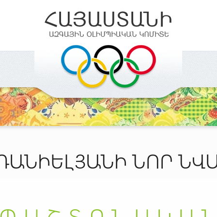
 ԴԱՆԻԵԼՅԱՆԻ ՆՈՐ ՆՎ