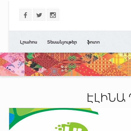
b
a
x
Լրահոս
Տեսանյութեր
ֆոտո
ԷԼԻՆԱ