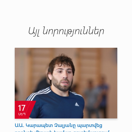
Այլ նորություններ
17
ՍԵՊ
Մ
ԱԱ. Կարապետ Չալյանը պարտվեց
Ար