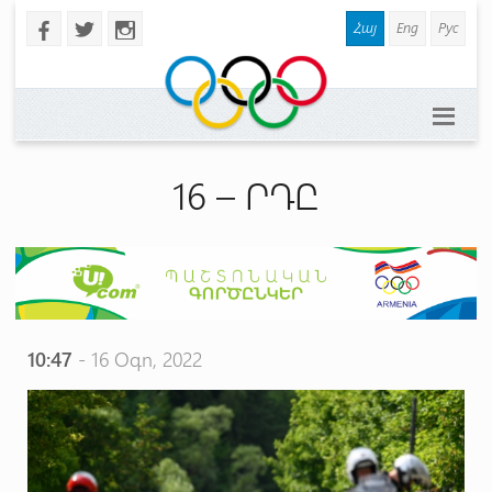
Հայ
Eng
Рус
b
a
x
16 – ՐԴԸ
10:47
- 16 Օգո, 2022