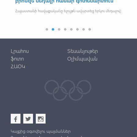
բրոնզե մեդալի համար գոտեմարտում
հե
Հայաստանի հավաքականը ելույթն ավարտեց երկու մեդալով:
Առա
Լրահոս
Տեսանյութեր
ֆոտո
Օլիմպավան
ՀԱՕԿ
b
a
x
Կայքից օգտվելու պայմաններ