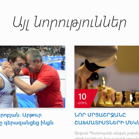
Այլ նորություններ
10
ՀՈՒՆ
րոբյան. Արթուր
ՆՈՐ ՄՐՑԱՇՐՋԱՆԸ
ը գերազանցեց ինքն
ՇԱԽՄԱՏԻՍՏՆԵՐԻ ՄԵԿ
Տիգրան Պետրոսյանի անվան շախմ
տեղի կունենան Հայաստանի տղամ