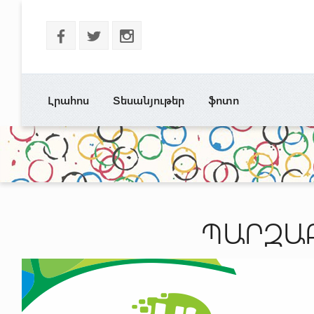
b
a
x
Լրահոս
Տեսանյութեր
ֆոտո
ՊԱՐԶԱԲ