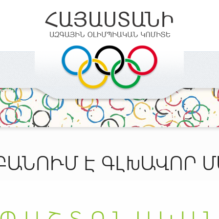
ԱՆՈՒՄ Է ԳԼԽԱՎՈՐ 