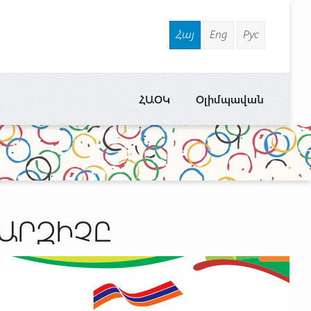
Հայ
Eng
Рус
ՀԱՕԿ
Օլիմպավան
ՄԱՐԶԻՉԸ