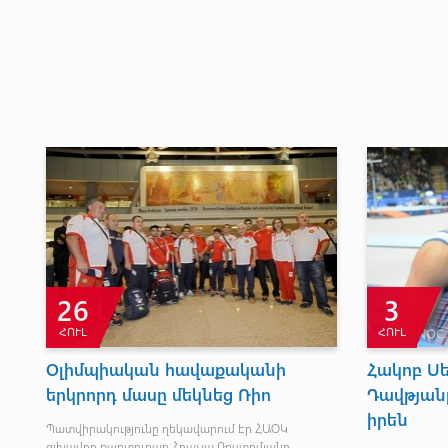
26
3
ՀՈՒԼ
ՀՈՒԼ
Օլիմպիական հավաքականի
Հակոբ Սե
երկրորդ մասը մեկնեց Ռիո
Դավթյան
իրեն
Պատվիրակությունը ղեկավարում էր ՀԱՕԿ
գլխավոր քարտուղար Հրաչյա Ռոստոմյանը...