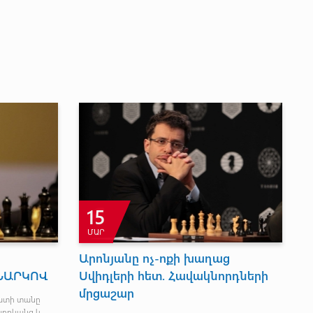
15
ՄԱՐ
Արոնյանը ոչ-ոքի խաղաց
Օ
ՆԱՐԿՈՎ
Սվիդլերի հետ. Հավակնորդների
Ս
մրցաշար
ատի տանը
Այ
արդկանց և
մա