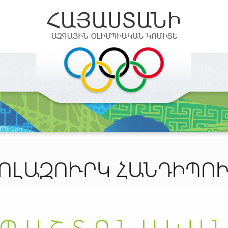
ՈԼԱԶՈՒՐԿ ՀԱՆԴԻՊՈ