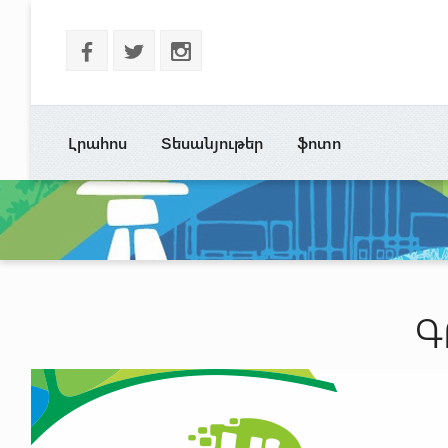
b
a
x
Լրահոս
Տեսանյութեր
ֆոտո
Գ