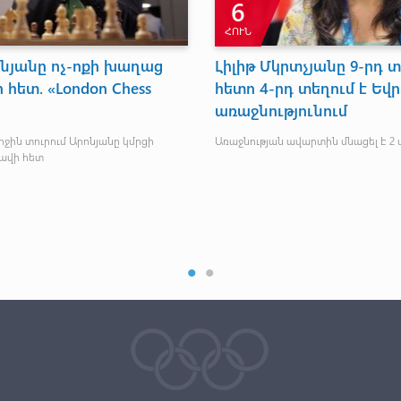
6
ՀՈՒՆ
նյանը ոչ-ոքի խաղաց
Լիլիթ Մկրտչյանը 9-րդ տ
 հետ. «London Chess
հետո 4-րդ տեղում է Եվ
առաջնությունում
ջին տուրում Արոնյանը կմրցի
Առաջնության ավարտին մնացել է 2 
ավի հետ