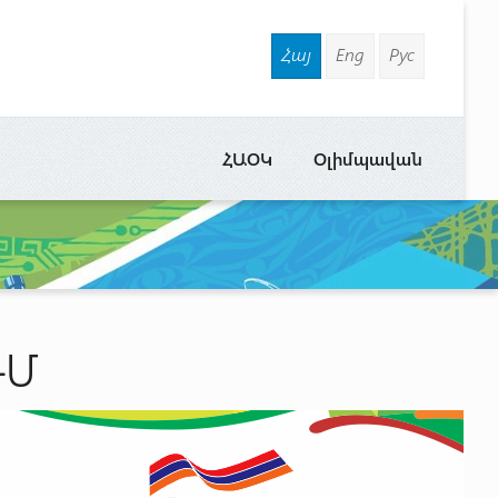
Հայ
Eng
Рус
ՀԱՕԿ
Օլիմպավան
ՒՄ