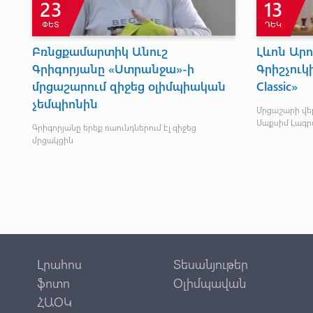
23
13
ՓԵՏ
ԴԵԿ
Բռնցքամարտիկ Անուշ
Լևոն Արո
Գրիգորյանը «Ստրանջա»-ի
Գրիշչուկի
նչև
մրցաշարում զիջեց օլիմպիական
Classic»
չեմպիոնին
Մրցաշարի վեր
Մաքսիմ Լագր
Գրիգորյանը երեք ռաունդներում էլ զիջեց
մրցակցին
Լրահոս
Տեսանյութեր
ֆոտո
Օլիմպավան
ՀԱՕԿ