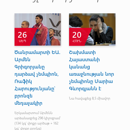
26
20
ՍԵՊ
ՀՈՒՆ
Օ
Ծանրամարտի ԵԱ.
Շախմատի
Ռի
Արմեն
Հայաստանի
Ժա
Գրիգորյանը
կանանց
մե
դարձավ չեմպիոն,
առաջնության նոր
ի 
Ռաֆիկ
չեմպիոնը Մարիա
ն
Հարությունյանը՝
Գևորգյանն է
բրոնզե
Նա հավաքեց 8,5 միավոր
մեդալակիր
Երկամարտում Արմենն
արձանագրեց 296 կիլոգրամ՝
(134 կգ` փոքր արծաթ + 162
կգ` փոքր բրոնզ)