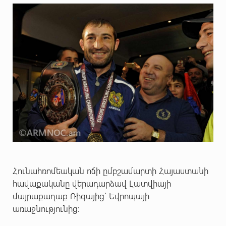
Հունահռոմեական ոճի ըմբշամարտի Հայաստանի
հավաքականը վերադարձավ Լատվիայի
մայրաքաղաք Ռիգայից` Եվրոպայի
առաջնությունից: