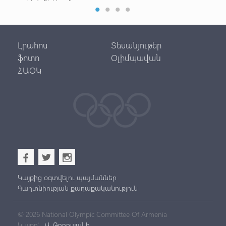
Լրահոս
Տեսանյութեր
ֆոտո
Օլիմպավան
ՀԱՕԿ
b
a
x
Կայքից օգտվելու պայմաններ
Գաղտնիության քաղաքականություն
© 2026 National Olympic Committee Of Armenia
Կայքը՝
Վ. Թորոսյանի