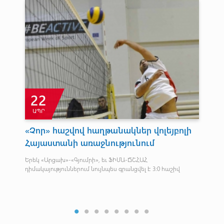
22
ԱՊՐ
Հ
«Չոր» հաշվով հաղթանակներ վոլեյբոլի
Բ
Հայաստանի առաջնությունում
Եվ
է
Երեկ «Արցախ»-«Գյումրի», եւ ՖԻՄԱ-ՃՇՀԱՀ
դիմակայություններում նույնպես գրանցվել է 3:0 հաշիվ
Հայ