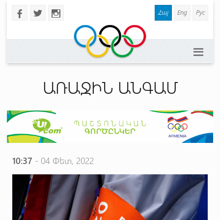
Հայ
Eng
Рус
b
a
x
ԱՌԱՋԻՆ ԱՆԳԱՄ
10:37
- 04 Փետ, 2022