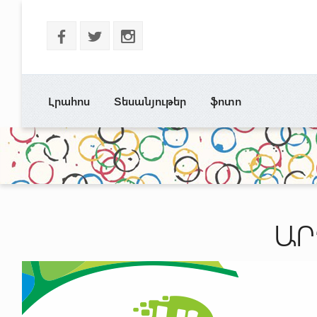
b
a
x
Լրահոս
Տեսանյութեր
ֆոտո
ԱՐ