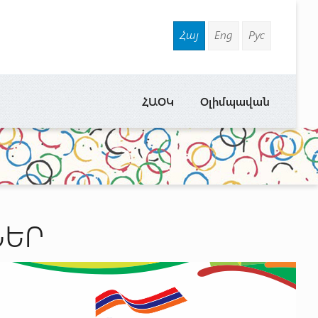
Հայ
Eng
Рус
ՀԱՕԿ
Օլիմպավան
ՆԵՐ