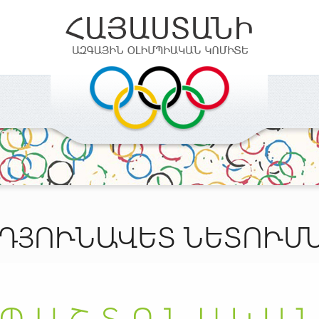
ԴՅՈՒՆԱՎԵՏ ՆԵՏՈՒՄ