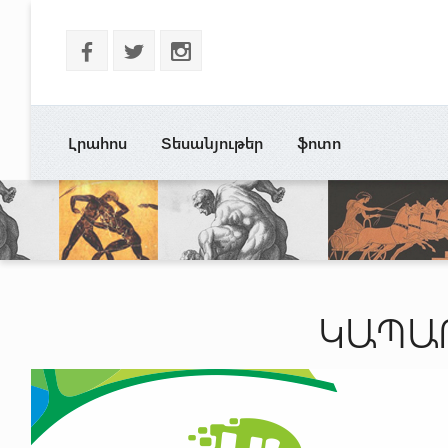
b
a
x
Լրահոս
Տեսանյութեր
ֆոտո
ԿԱՊԱ