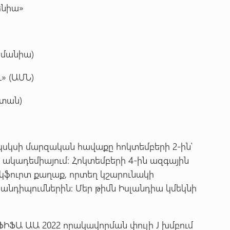
ենիա»
րմանիա)
ւ» (ԱՄՆ)
ստան)
սկսի մարզական հավաքը հոկտեմբերի 2-ին՝
ակադեմիայում։ Հոկտեմբերի 4-ին ազգային
կֆուրտ քաղաք, որտեղ կշարունակի
նդիպումներին: Մեր թիմն Իսլանդիա կմեկնի
ՖԱ ԱԱ 2022 որակավորման փուլի J խմբում