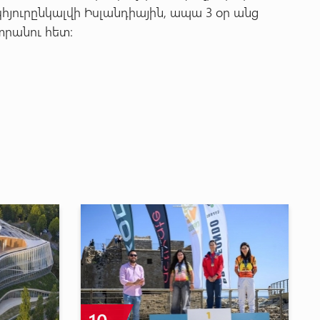
կհյուրընկալվի Իսլանդիային, ապա 3 օր անց
տրանու հետ։