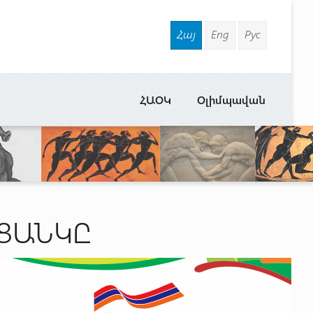
Հայ
Eng
Рус
ՀԱՕԿ
Օլիմպավան
ՑԱՆԿԸ