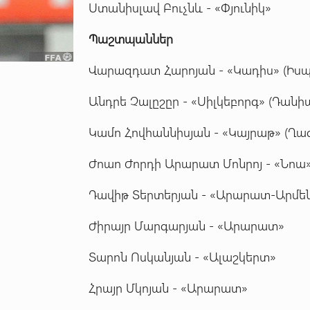
Ստանիսլավ Բուչնև - «Փյունիկ»
Պաշտպաններ
Վարազդատ Հարոյան - «Կադիս» (Իս
Անդրե Չալըշըր - «Սիլկեբորգ» (Դանի
Կամո Հովհաննիսյան - «Կայրաթ» (Ղ
Ժոաո Ժորդի Արարատ Մոնրոյ - «Նոա
Դավիթ Տերտերյան - «Արարատ-Արմե
Ժիրայր Մարգարյան - «Արարատ»
Տարոն Ոսկանյան - «Ալաշկերտ»
Հրայր Մկոյան - «Արարատ»