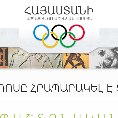
ՌՈՍԸ ՀՐԱՊԱՐԱԿԵԼ Է 