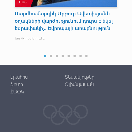
ՄԱՅ
Օ
Մարմնամարզիկ Արթուր Ավետիսյանն
Ե
օղակների վարժությունում դուրս է եկել
Ն
եզրափակիչ. Եվրոպայի առաջնություն
Ար
աշ
Նա 4-րդ տեղում է
Լրահոս
Տեսանյութեր
ֆոտո
Օլիմպավան
ՀԱՕԿ