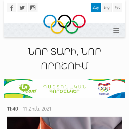
Հայ
Eng
Рус
b
a
x
ՆՈՐ ՏԱՐԻ, ՆՈՐ
ՈՐՈՇՈՒՄ
11:40
- 11 Հուն, 2021