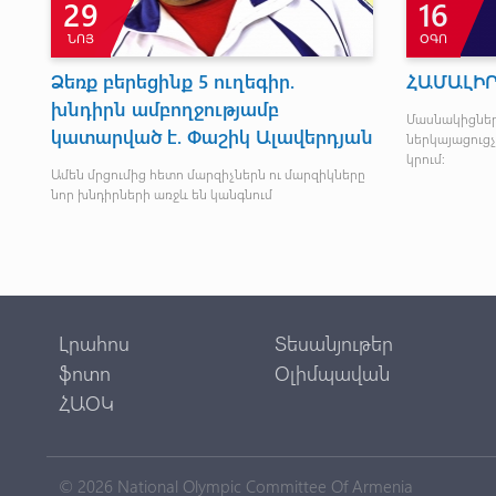
29
16
ՆՈՅ
ՕԳՈ
Ձեռք բերեցինք 5 ուղեգիր.
ՀԱՄԱԼԻ
խնդիրն ամբողջությամբ
Մասնակիցնե
կատարված է. Փաշիկ Ալավերդյան
ներկայացուցչ
կրում:
Ամեն մրցումից հետո մարզիչներն ու մարզիկները
նոր խնդիրների առջև են կանգնում
Լրահոս
Տեսանյութեր
ֆոտո
Օլիմպավան
ՀԱՕԿ
© 2026 National Olympic Committee Of Armenia