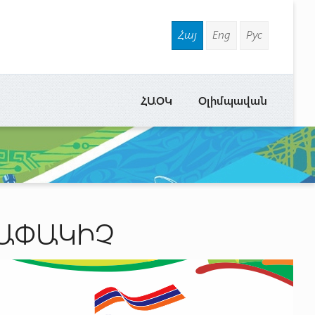
Հայ
Eng
Рус
ՀԱՕԿ
Օլիմպավան
ՐԱՓԱԿԻՉ