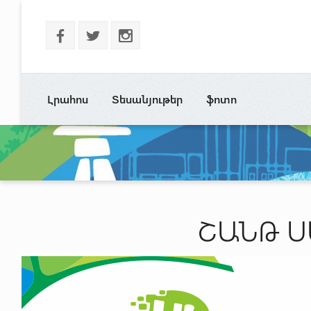
b
a
x
Լրահոս
Տեսանյութեր
ֆոտո
ՇԱՆԹ Ս