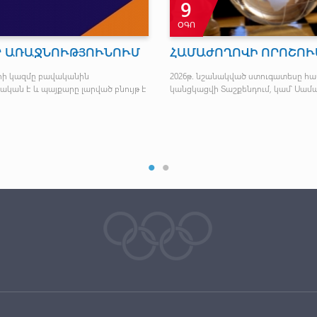
9
ՕԳՈ
Ր ԱՌԱՋՆՈՒԹՅՈՒՆՈՒՄ
ՀԱՄԱԺՈՂՈՎԻ ՈՐՈՇՈՒ
րի կազմը բավականին
2026թ. նշանակված ստուգատեսը հ
ական է և պայքարը լարված բնույթ է
կանցկացվի Տաշքենդում, կամ՝ Սամ