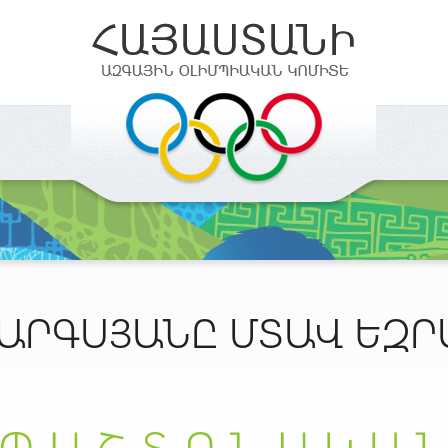
ԱՐԳՍՅԱՆԸ ՄՏԱՎ ԵԶ