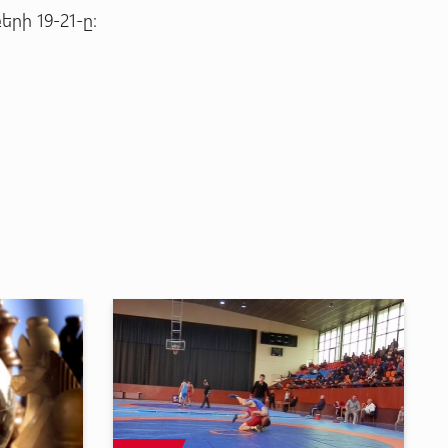
րի 19-21-ը։