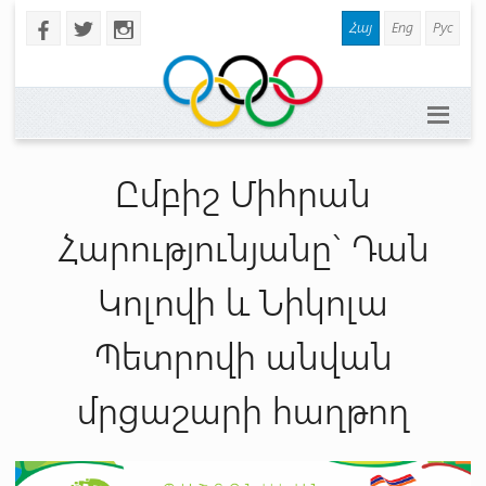
Հայ
Eng
Рус
b
a
x
Ըմբիշ Միհրան
Հարությունյանը` Դան
Կոլովի և Նիկոլա
Պետրովի անվան
մրցաշարի հաղթող