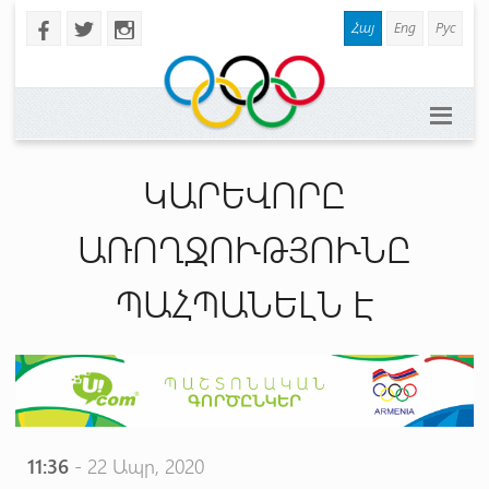
Հայ
Eng
Рус
b
a
x
ԿԱՐԵՎՈՐԸ
ԱՌՈՂՋՈՒԹՅՈՒՆԸ
ՊԱՀՊԱՆԵԼՆ Է
11:36
- 22 Ապր, 2020