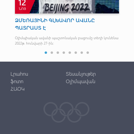
12
ՆՈՅ
Հ
ՁՄԵՌԱՅԻՆԻ ԳԼԽԱՎՈՐ ԱՎԱՆԸ
Հ
ՊԱՏՐԱՍՏ Է
Նրա
Օլիմպիական ավանի պաշտոնական բացումը տեղի կունենա
2022թ. հունվարի 27-ին։
Լրահոս
Տեսանյութեր
ֆոտո
Օլիմպավան
ՀԱՕԿ