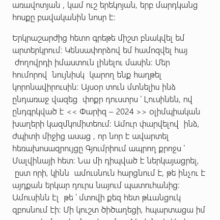
առավոտյան , կամ ուշ երեկոյան, երբ մարդկանց
հոսքը բավականին նոսր է։
Երկրաշարժից հետո գրեթե միշտ բնակվել եմ
արտերկրում։ Կենսափորձով եմ համոզվել հայ
ժողովրդի իմաստուն լինելու մասին։ Մեր
հումորով նույնիսկ կարող ենք հաղթել
կորոնավիրուսին։ Այսօր տուն մտնելիս ինձ
ընդառաջ վազեց փոքր դուստրս ՝ Լուսինեն, ով
ընդգրկված է << Փարիզ – 2024 >> օլիմպիական
խաղերի կազմկոմիտեում։ Ամուր փարվելով ինձ,
ժպիտի միջից ասաց , որ նոր է ավարտել
հեռախոսազրույցը Գյումրիում ապրող քրոջս ՝
Մալվինայի հետ։ Նա մի դիպված է ներկայացրել,
ըստ որի, կինն ամուսնուն հարցնում է, թե ինչու է
այդքան երկար դուրս նայում պատուհանից։
Ամուսինն էլ թե ՝ մտովի քեզ հետ թևանցուկ
զբոսնում էի։ Մի կուշտ ծիծաղեցի, հպարտացա իմ