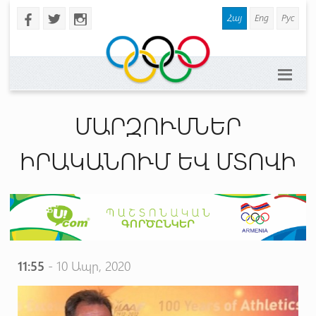
Հայ
Eng
Рус
b
a
x
ՄԱՐԶՈՒՄՆԵՐ
ԻՐԱԿԱՆՈՒՄ ԵՎ ՄՏՈՎԻ
11:55
- 10 Ապր, 2020