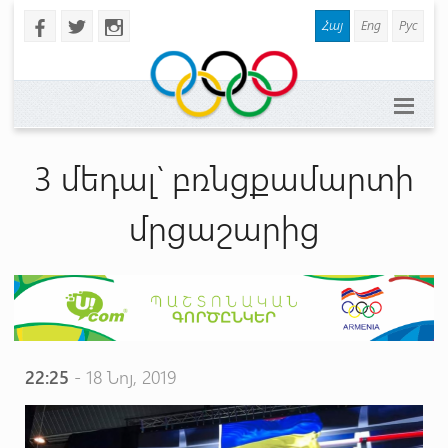
Հայ
Eng
Рус
b
a
x
3 մեդալ՝ բռնցքամարտի
մրցաշարից
22:25
- 18 Նոյ, 2019