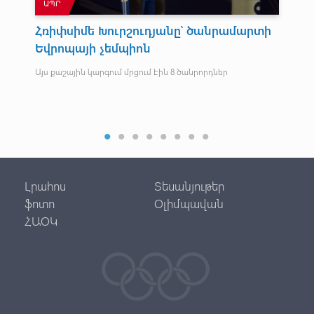
ԱՊՐ
Ա
Հռիփսիմե Խուրշուդյանը՝ ծանրամարտի
Փա
Եվրոպայի չեմպիոն
ծա
տ
Այս քաշային կարգում մրցում էին 8 ծանրորդներ
հ
ւն է
Մին
Ղար
Լրահոս
Տեսանյութեր
ֆոտո
Օլիմպավան
ՀԱՕԿ