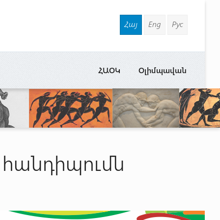
Հայ
Eng
Рус
ՀԱՕԿ
Օլիմպավան
ծ հանդիպումն