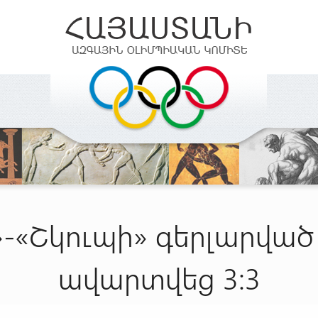
կ»-«Շկուպի» գերլարվա
ավարտվեց 3:3