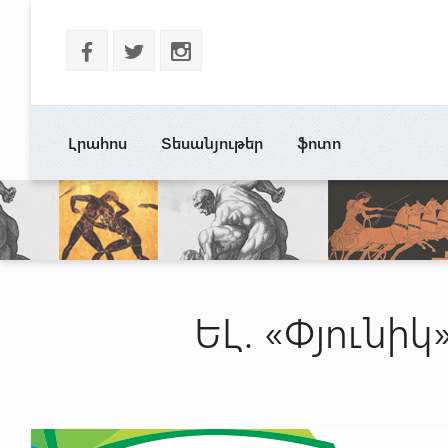
b
a
x
Լրահոս
Տեսանյութեր
ֆոտո
ԵԼ. «Փյունի