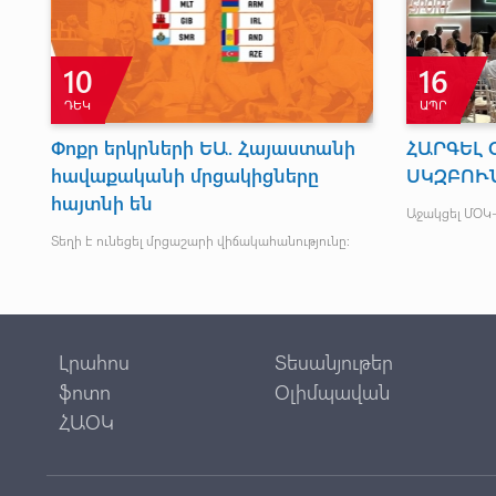
10
16
ԴԵԿ
ԱՊՐ
Փոքր երկրների ԵԱ. Հայաստանի
ՀԱՐԳԵԼ 
հավաքականի մրցակիցները
ՍԿԶԲՈՒ
հայտնի են
Աջակցել ՄՕԿ
Տեղի է ունեցել մրցաշարի վիճակահանությունը:
ը:
Լրահոս
Տեսանյութեր
ֆոտո
Օլիմպավան
ՀԱՕԿ