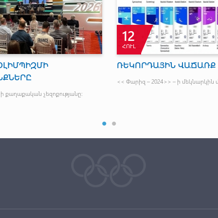
12
ՀՈՒԼ
ՕԼԻՄՊԻԶՄԻ
ՌԵԿՈՐԴԱՅԻՆ ՎԱՃԱՌՔ
ՆՔՆԵՐԸ
<< Փարիզ – 2024>> – ի մեկնարկին մն
-ի քաղաքական չեզոքությանը: