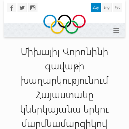
Հայ
Eng
Рус
b
a
x
Միխայիլ Վորոնինի
գավաթի
խաղարկությունում
Հայաստանը
կներկայանա երկու
մարմնամարզիկով