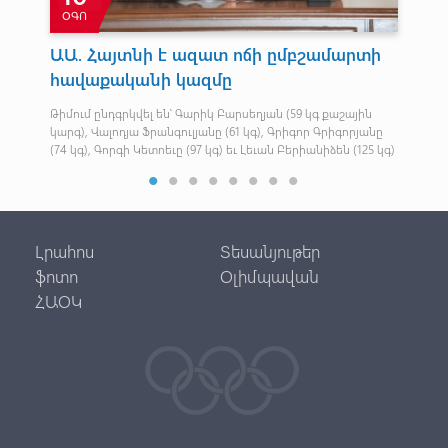
ՕԳՈ
ՒՄ
ԱԱ. Հայտնի է ազատ ոճի ըմբշամարտի
Լե
հավաքականի կազմը
ըն
ամբ
Թիմում ընդգրկվել են՝ Գարիկ Բարսեղյան (59 կգ քաշային
Տղա
կարգ), Վալոդյա Ֆրանգուլյանը (61 կգ), Գրիգոր Գրիգորյանը
առմ
(74 կգ), Գորգի Կետոեւը (97 կգ) եւ Լեւան Բերիանիձեն (125 կգ)
եղա
Լրահոս
Տեսանյութեր
ֆոտո
Օլիմպավան
ՀԱՕԿ