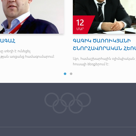
12
ՄԱՐ
ԽԱԳԱՀ
ԳԱԳԻԿ ԾԱՌՈՒԿՅԱՆԻ
ՇՆՈՐՀԱՎՈՐԱԿԱՆ ՀԵՌ
ը տեղի է ունեցել
թյան առցանց համագումարում։
Այո, համաշխարհային օլիմպիական 
հուսալի ձեռքերում է: