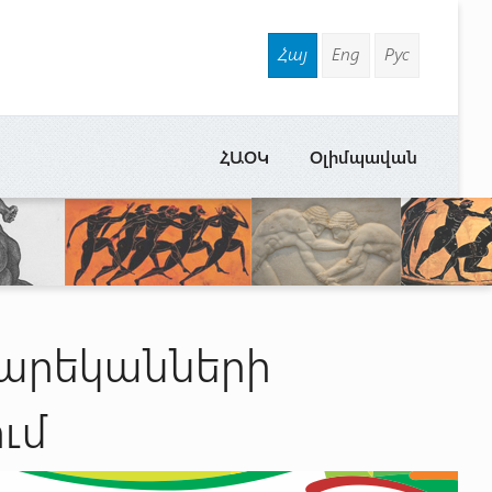
Հայ
Eng
Рус
ՀԱՕԿ
Օլիմպավան
տարեկանների
ւմ