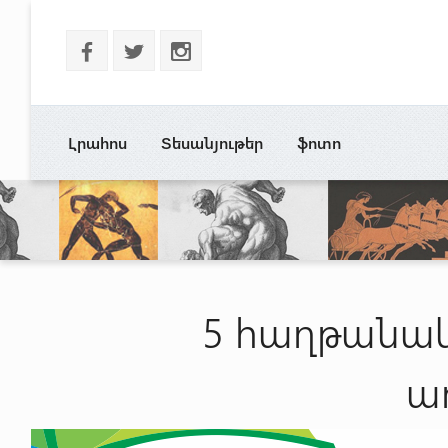
b
a
x
Լրահոս
Տեսանյութեր
ֆոտո
5 հաղթանակ
ա