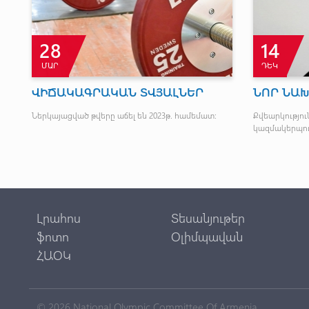
28
14
ՄԱՐ
ԴԵԿ
Մ
ՎԻՃԱԿԱԳՐԱԿԱՆ ՏՎՅԱԼՆԵՐ
ՆՈՐ ՆԱ
Ներկայացված թվերը աճել են 2023թ. համեմատ:
Քվեարկություն
կազմակերպու
Լրահոս
Տեսանյութեր
ֆոտո
Օլիմպավան
ՀԱՕԿ
© 2026 National Olympic Committee Of Armenia