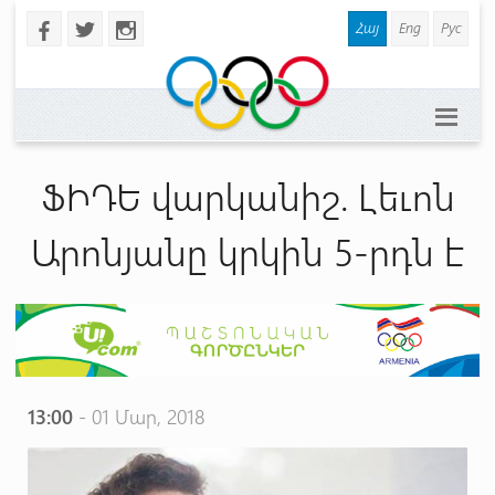
Հայ
Eng
Рус
b
a
x
ՖԻԴԵ վարկանիշ. Լեւոն
Արոնյանը կրկին 5-րդն է
13:00
- 01 Մար, 2018