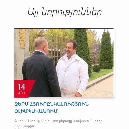
Այլ նորություններ
14
ՀՈԿ
Հ
ՋԵՐՄ ՀՅՈՒՐԸՆԿԱԼՈՒԹՅՈՒՆ
Ն
ՕԼԻՄՊԱՎԱՆՈՒՄ
ՓՈ
Գագիկ Ծառուկյանը հաջող ընթացք և ավարտ մաղթեց
14 
մրցաշարին:
էր: