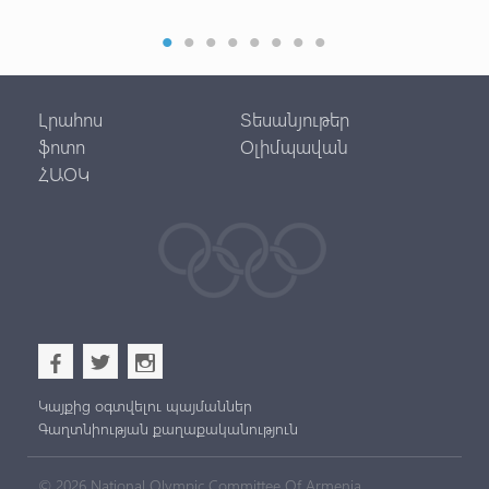
Լրահոս
Տեսանյութեր
ֆոտո
Օլիմպավան
ՀԱՕԿ
b
a
x
Կայքից օգտվելու պայմաններ
Գաղտնիության քաղաքականություն
© 2026 National Olympic Committee Of Armenia