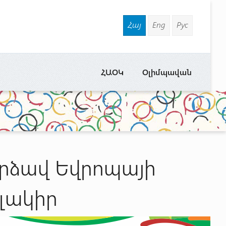
Հայ
Eng
Рус
ՀԱՕԿ
Օլիմպավան
րձավ Եվրոպայի
լակիր