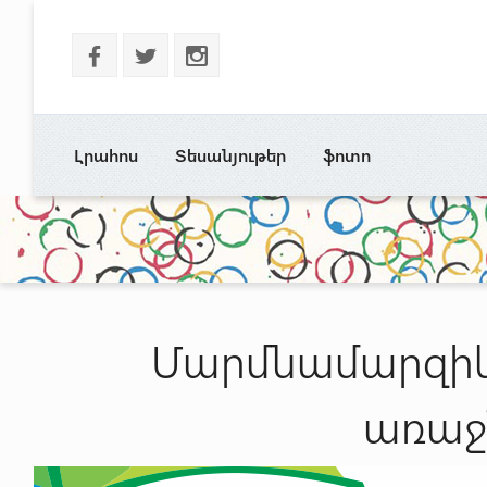
b
a
x
Լրահոս
Տեսանյութեր
ֆոտո
Մարմնամարզիկ
առաջ