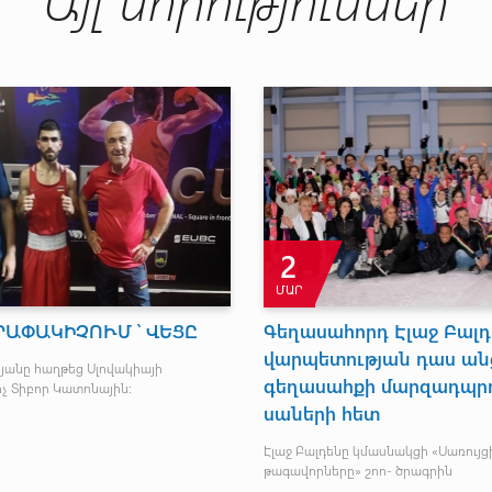
3
ԱՊՐ
Հ
 Արսեն
ԵՐԻՏԱՍԱՐԴԱԿԱՆԸ ԻՐԵՆԸ
.
ԱՐԵՑ
Նա
 տվեց
ապ
Մեր պատվիրակները պարզապես հիացրին իրենց
վստահ և կայուն մրցելույթներով: