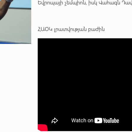
Եվրոպայի չեմպիոն, իսկ Վահագն Դավ
ՀԱՕԿ լրատվության բաժին