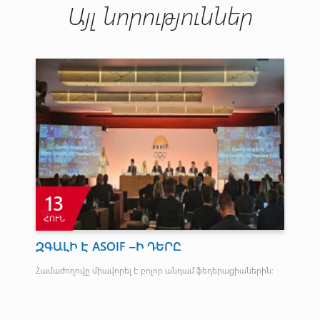
Այլ նորություններ
13
ՀՈՒՆ
Հ
րս
ԶԳԱԼԻ Է ASOIF –Ի ԴԵՐԸ
Ըմ
ըն
Համաժողովը միավորել է բոլոր անդամ ֆեդերացիաներին:
փն
Ես 