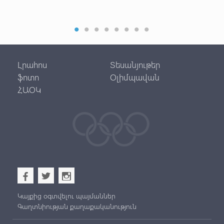
Լրահոս
Տեսանյութեր
ֆոտո
Օլիմպավան
ՀԱՕԿ
b
a
x
Կայքից օգտվելու պայմաններ
Գաղտնիության քաղաքականություն