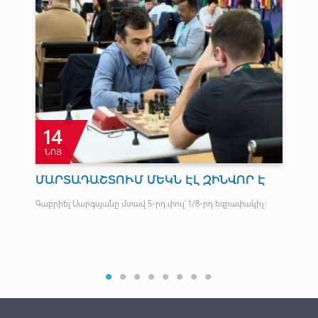
15
ՓԵՏ
ԵԿՆ ԷԼ ԶԻՆՎՈՐ Է
ՕԼԻՄՊԻԱԿԱՆ ԿԱՌՈՒՅՑՆԵ
ՏՈՒԺԵԼ
դ փուլ՝ 1/8-րդ եզրափակիչ։
Առաջիկա օրերին մանրամասն կուսումնա
մարզակառույցները: